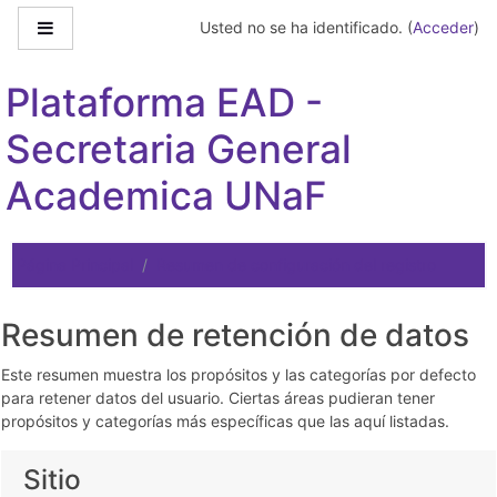
Salta al contenido principal
Panel lateral
Usted no se ha identificado. (
Acceder
)
Plataforma EAD -
Secretaria General
Academica UNaF
Página Principal
Resumen de configuración del registro
Resumen de retención de datos
Este resumen muestra los propósitos y las categorías por defecto
para retener datos del usuario. Ciertas áreas pudieran tener
propósitos y categorías más específicas que las aquí listadas.
Sitio