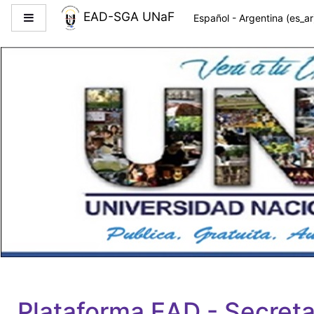
Salta al contenido principal
EAD-SGA UNaF
Panel lateral
Español - Argentina ‎(es_ar
Plataforma EAD - Secret