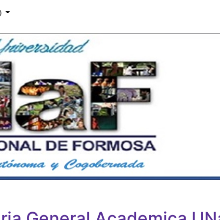
)‎
aria General Academica UN