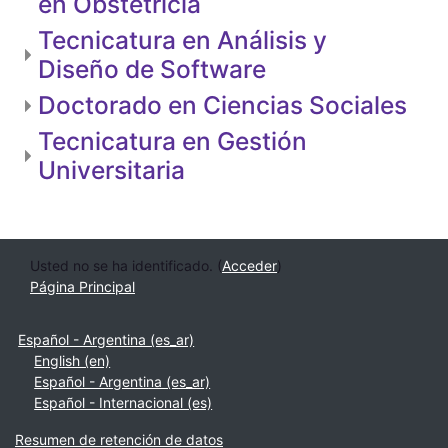
en Obstetricia
Tecnicatura en Análisis y
Diseño de Software
Doctorado en Ciencias Sociales
Tecnicatura en Gestión
Universitaria
Usted no se ha identificado. (
Acceder
)
Página Principal
Español - Argentina ‎(es_ar)‎
English ‎(en)‎
Español - Argentina ‎(es_ar)‎
Español - Internacional ‎(es)‎
Resumen de retención de datos