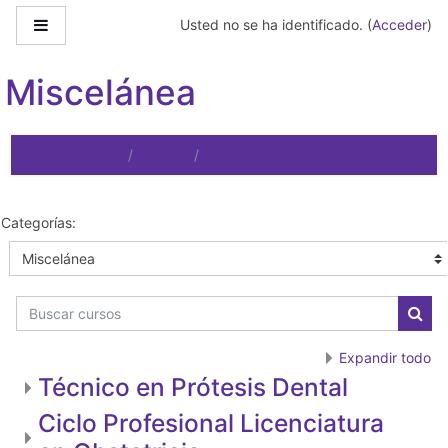
Salta al contenido principal
Panel lateral
Usted no se ha identificado. (
Acceder
)
Miscelánea
Página Principal
Cursos
Miscelánea
Categorías:
Buscar cursos
Busc
Expandir todo
Técnico en Prótesis Dental
Ciclo Profesional Licenciatura