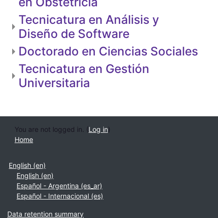
en Obstetricia
Tecnicatura en Análisis y
Diseño de Software
Doctorado en Ciencias Sociales
Tecnicatura en Gestión
Universitaria
You are not logged in. (
Log in
)
Home
English ‎(en)‎
English ‎(en)‎
Español - Argentina ‎(es_ar)‎
Español - Internacional ‎(es)‎
Data retention summary