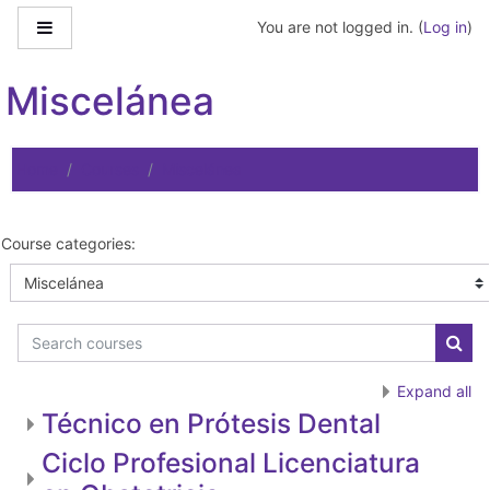
Skip to main content
Side panel
You are not logged in. (
Log in
)
Miscelánea
Home
Courses
Miscelánea
Course categories:
Search courses
Sear
Expand all
Técnico en Prótesis Dental
Ciclo Profesional Licenciatura